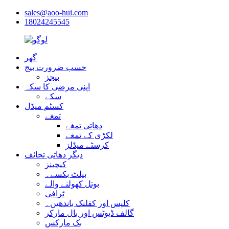
sales@aoo-hui.com
18024245545
گھر
حسب ضرورت بیج
بیجز
اپنی مرضی کا سکہ
سکے
کسٹم میڈل
تمغے
دھاتی تمغے
لکڑی کے تمغے
کرسٹے میڈلز
دیگر دھاتی تحائف
کیچینز
بیلٹ بکسے۔
بوتل کھولنے والے
ٹرافی
کلپس اور کفلنک باندھیں۔
گالف ڈیوٹس اور بال مارکر
بک مارکس