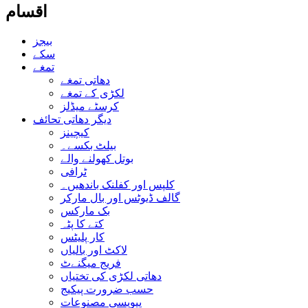
اقسام
بیجز
سکے
تمغے
دھاتی تمغے
لکڑی کے تمغے
کرسٹے میڈلز
دیگر دھاتی تحائف
کیچینز
بیلٹ بکسے۔
بوتل کھولنے والے
ٹرافی
کلپس اور کفلنک باندھیں۔
گالف ڈیوٹس اور بال مارکر
بک مارکس
کتے کا پٹہ
کار پلیٹس
لاکٹ اور بالیاں
فریج میگنےٹ
دھاتی لکڑی کی تختیاں
حسب ضرورت پیکیج
پیویسی مصنوعات