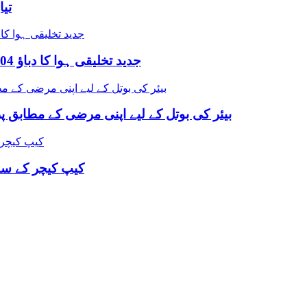
تیا
Bespoke جدید تخلیقی ہوا کا دباؤ 304 سٹینلیس سٹیل کی بوتل کھولنے والا
بیئر کی بوتل کے لیے اپنی مرضی کے مطابق پ
کیپ کیچر کے ساتھ