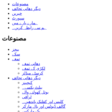
مصنوعات
دیگر دھاتی تحائف
خبریں
سپورٹ
ہمارے بارے میں
ہم سے رابطہ کریں۔
مصنوعات
بیجز
سکے
تمغے
دھاتی تمغے
لکڑی کے تمغے
کرسٹے میڈلز
دیگر دھاتی تحائف
کیچینز
بیلٹ بکسے۔
بوتل کھولنے والے
ٹرافی
کلپس اور کفلنک باندھیں۔
گالف ڈیوٹس اور بال مارکر
بک مارکس