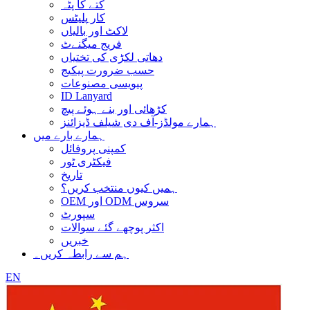
کتے کا پٹہ
کار پلیٹس
لاکٹ اور بالیاں
فریج میگنےٹ
دھاتی لکڑی کی تختیاں
حسب ضرورت پیکیج
پیویسی مصنوعات
ID Lanyard
کڑھائی اور بنے ہوئے پیچ
ہمارے مولڈز-آف دی شیلف ڈیزائنز
ہمارے بارے میں
کمپنی پروفائل
فیکٹری ٹور
تاریخ
ہمیں کیوں منتخب کریں؟
OEM اور ODM سروس
سپورٹ
اکثر پوچھے گئے سوالات
خبریں
ہم سے رابطہ کریں۔
EN