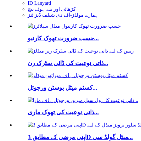
ID Lanyard
کڑھائی اور بنے ہوئے پیچ
ہمارے مولڈز-آف دی شیلف ڈیزائنز
حسب ضرورت تھوک کارنیو...
ذاتی نوعیت کی ڈائی سٹرک رن...
کسٹم میٹل بوسٹن ورچوئل...
ذاتی نوعیت کی تھوک ماری...
اپنی مرضی کے مطابق 3D میٹل گولڈ سی...