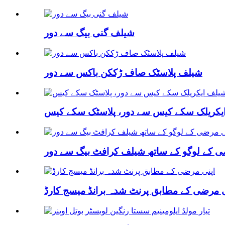
شیلف گنی بیگ سے دور
شیلف پلاسٹک صاف ڑککن باکس سے دور
یکریلک سکے کیس سے دور، پلاسٹک سکے کیس
ی کے لوگو کے ساتھ شیلف کرافٹ بیگ سے دور
ی مرضی کے مطابق پرنٹ شدہ برانڈ میسج کارڈ