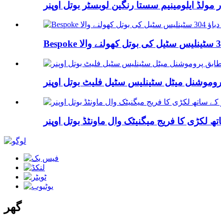
ر مولڈ ایلومینیم سستا رنگین لوبسٹر بوتل اوپنر
روموشنل میٹل سٹینلیس سٹیل فلیٹ بوتل اوپنر
 لکڑی کا فریج میگنیٹک وال ماونٹڈ بوتل اوپنر
گھر