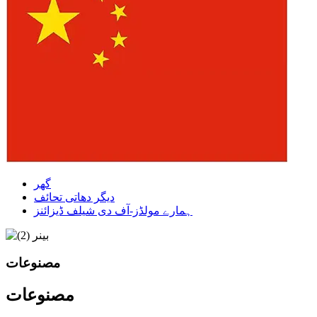
گھر
دیگر دھاتی تحائف
ہمارے مولڈز-آف دی شیلف ڈیزائنز
مصنوعات
مصنوعات