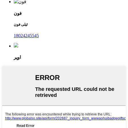
فون
ٹیلی فون
18024245545
اوپر