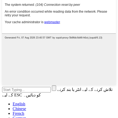
تلاش کرنے کے لیے انٹر یا بند کرنے
کے لیے ESC کو دبائیں۔
English
Chinese
French