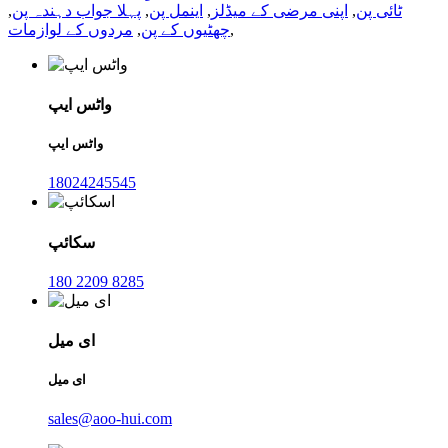
ٹائی پن
,
اپنی مرضی کے میڈلز
,
اینمل پن
,
پہلا جواب دہندہ پن
,
,
چھٹیوں کے پن
,
مردوں کے لوازمات
واٹس ایپ
واٹس ایپ
18024245545
سکائپ
180 2209 8285
ای میل
ای میل
sales@aoo-hui.com