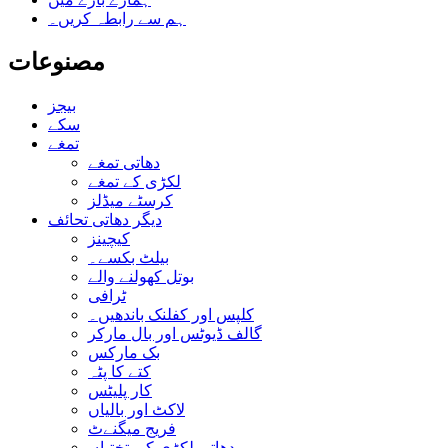
ہم سے رابطہ کریں۔
مصنوعات
بیجز
سکے
تمغے
دھاتی تمغے
لکڑی کے تمغے
کرسٹے میڈلز
دیگر دھاتی تحائف
کیچینز
بیلٹ بکسے۔
بوتل کھولنے والے
ٹرافی
کلپس اور کفلنک باندھیں۔
گالف ڈیوٹس اور بال مارکر
بک مارکس
کتے کا پٹہ
کار پلیٹس
لاکٹ اور بالیاں
فریج میگنےٹ
دھاتی لکڑی کی تختیاں