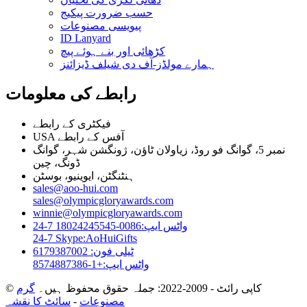
حسب ضرورت پیکیج
پیویسی مصنوعات
ID Lanyard
کڑھائی اور بنے ہوئے پیچ
ہمارے مولڈز-آف دی شیلف ڈیزائنز
رابطے کی معلومات
فیکٹری کے رابطے
USA آفس کے رابطے
نمبر 5، گوانگ فو روڈ، زیاولان ٹاؤن، ژونگشن شہر، گوانگ
ڈونگ، چین
ہنٹنگٹن، ایوینیو، بوسٹن
sales@aoo-hui.com
sales@olympicgloryawards.com
winnie@olympicgloryawards.com
24-7 واٹس ایپ:0086-18024245545
24-7 Skype:AoHuiGifts
ٹیلی فون: 6179387002
واٹس ایپ:+1-8574887386
© کاپی رائٹ - 2009-2022: جملہ حقوق محفوظ ہیں۔
گرم
مصنوعات
-
سائٹ کا نقشہ