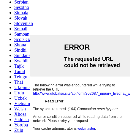
Serbian
Sesotho
Sinhala
Slovak
Slovenian
Somali
Samoan
Scots Gaelic
Shona
Sindhi
Sundanese
Swahili
Tajik
Tamil
Telugu
Thai
Ukrainian
Urdu
Uzbek
Vietnamese
Welsh
Xhosa
Yiddish
Yoruba
Zulu