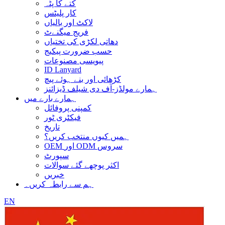
کتے کا پٹہ
کار پلیٹس
لاکٹ اور بالیاں
فریج میگنےٹ
دھاتی لکڑی کی تختیاں
حسب ضرورت پیکیج
پیویسی مصنوعات
ID Lanyard
کڑھائی اور بنے ہوئے پیچ
ہمارے مولڈز-آف دی شیلف ڈیزائنز
ہمارے بارے میں
کمپنی پروفائل
فیکٹری ٹور
تاریخ
ہمیں کیوں منتخب کریں؟
OEM اور ODM سروس
سپورٹ
اکثر پوچھے گئے سوالات
خبریں
ہم سے رابطہ کریں۔
EN