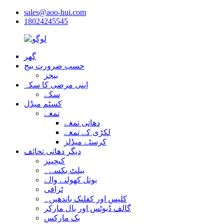
sales@aoo-hui.com
18024245545
گھر
حسب ضرورت بیج
بیجز
اپنی مرضی کا سکہ
سکے
کسٹم میڈل
تمغے
دھاتی تمغے
لکڑی کے تمغے
کرسٹے میڈلز
دیگر دھاتی تحائف
کیچینز
بیلٹ بکسے۔
بوتل کھولنے والے
ٹرافی
کلپس اور کفلنک باندھیں۔
گالف ڈیوٹس اور بال مارکر
بک مارکس