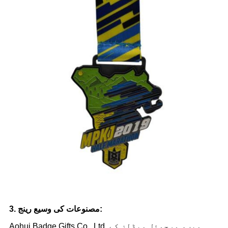
3. مصنوعات کی وسیع رینج:
Aohui Badge Gifts Co., Ltd. میں، ورچوئل میڈلز کے