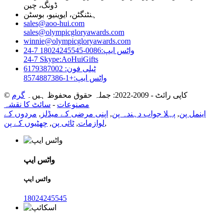
ڈونگ، چین
ہنٹنگٹن، ایوینیو، بوسٹن
sales@aoo-hui.com
sales@olympicgloryawards.com
winnie@olympicgloryawards.com
24-7 واٹس ایپ:0086-18024245545
24-7 Skype:AoHuiGifts
ٹیلی فون: 6179387002
واٹس ایپ:+1-8574887386
© کاپی رائٹ - 2009-2022: جملہ حقوق محفوظ ہیں۔
گرم
مصنوعات
-
سائٹ کا نقشہ
اینمل پن
,
پہلا جواب دہندہ پن
,
اپنی مرضی کے میڈلز
,
مردوں کے
,
لوازمات
,
ٹائی پن
,
چھٹیوں کے پن
واٹس ایپ
واٹس ایپ
18024245545