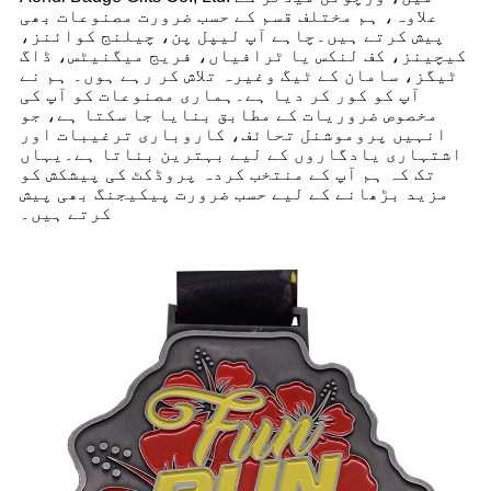
علاوہ، ہم مختلف قسم کے حسب ضرورت مصنوعات بھی
پیش کرتے ہیں۔چاہے آپ لیپل پن، چیلنج کوائنز،
کیچینز، کف لنکس یا ٹرافیاں، فریج میگنیٹس، ڈاگ
ٹیگز، سامان کے ٹیگ وغیرہ تلاش کر رہے ہوں۔ ہم نے
آپ کو کور کر دیا ہے۔ہماری مصنوعات کو آپ کی
مخصوص ضروریات کے مطابق بنایا جا سکتا ہے، جو
انہیں پروموشنل تحائف، کاروباری ترغیبات اور
اشتہاری یادگاروں کے لیے بہترین بناتا ہے۔یہاں
تک کہ ہم آپ کے منتخب کردہ پروڈکٹ کی پیشکش کو
مزید بڑھانے کے لیے حسب ضرورت پیکیجنگ بھی پیش
کرتے ہیں۔