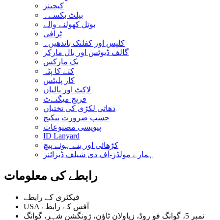
کیچینز
بیلٹ بکسے۔
بوتل کھولنے والے
ٹرافی
کلپس اور کفلنک باندھیں۔
گالف ڈیوٹس اور بال مارکر
بک مارکس
کتے کا پٹہ
کار پلیٹس
لاکٹ اور بالیاں
فریج میگنےٹ
دھاتی لکڑی کی تختیاں
حسب ضرورت پیکیج
پیویسی مصنوعات
ID Lanyard
کڑھائی اور بنے ہوئے پیچ
ہمارے مولڈز-آف دی شیلف ڈیزائنز
رابطے کی معلومات
فیکٹری کے رابطے
USA آفس کے رابطے
نمبر 5، گوانگ فو روڈ، زیاولان ٹاؤن، ژونگشن شہر، گوانگ