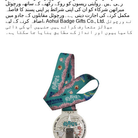
رہی ہیں۔روایتی ریسوں کو روکے رکھنے کے ساتھ، ورچوئل
میراتھن شرکاء کو ان کی اپنی شرائط پر اپنی پسند کا فاصلہ
مکمل کرنے کی اجازت دیتی ہے۔ورچوئل مقابلوں کے جادو میں
اضافہ کرنے کے لیے، Aohui Badge Gifts Co., Ltd. نے ورچوئل
میڈلز متعارف کرائے ہیں جنہیں آپ کی ذاتی
کامیابیوں اور انداز کے مطابق بنایا جا سکتا ہے۔