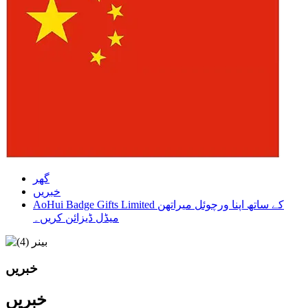
گھر
خبریں
AoHui Badge Gifts Limited کے ساتھ اپنا ورچوئل میراتھن
میڈل ڈیزائن کریں۔
خبریں
خبریں