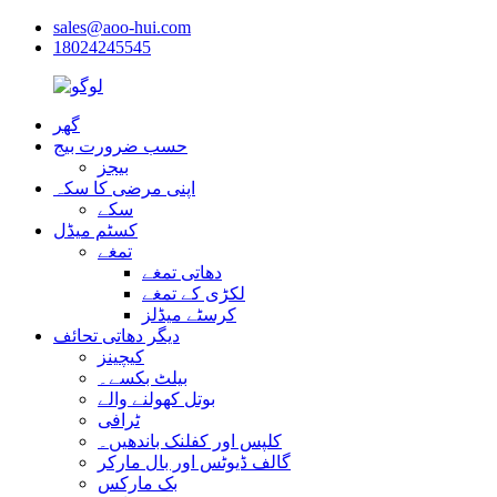
sales@aoo-hui.com
18024245545
گھر
حسب ضرورت بیج
بیجز
اپنی مرضی کا سکہ
سکے
کسٹم میڈل
تمغے
دھاتی تمغے
لکڑی کے تمغے
کرسٹے میڈلز
دیگر دھاتی تحائف
کیچینز
بیلٹ بکسے۔
بوتل کھولنے والے
ٹرافی
کلپس اور کفلنک باندھیں۔
گالف ڈیوٹس اور بال مارکر
بک مارکس