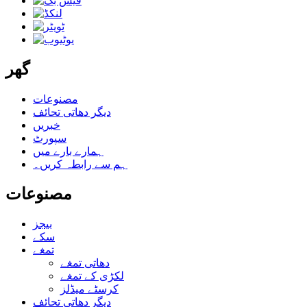
گھر
مصنوعات
دیگر دھاتی تحائف
خبریں
سپورٹ
ہمارے بارے میں
ہم سے رابطہ کریں۔
مصنوعات
بیجز
سکے
تمغے
دھاتی تمغے
لکڑی کے تمغے
کرسٹے میڈلز
دیگر دھاتی تحائف