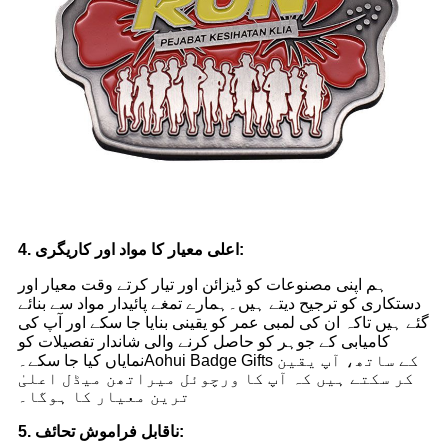
4. اعلی معیار کا مواد اور کاریگری:
ہم اپنی مصنوعات کو ڈیزائن اور تیار کرتے وقت معیار اور
دستکاری کو ترجیح دیتے ہیں۔ہمارے تمغے پائیدار مواد سے بنائے
گئے ہیں تاکہ ان کی لمبی عمر کو یقینی بنایا جا سکے اور آپ کی
کامیابی کے جوہر کو حاصل کرنے والی شاندار تفصیلات کو
نمایاں کیا جا سکے۔Aohui Badge Gifts کے ساتھ، آپ یقین
کر سکتے ہیں کہ آپ کا ورچوئل میراتھن میڈل اعلیٰ
ترین معیار کا ہوگا۔
5. ناقابل فراموش تحائف: