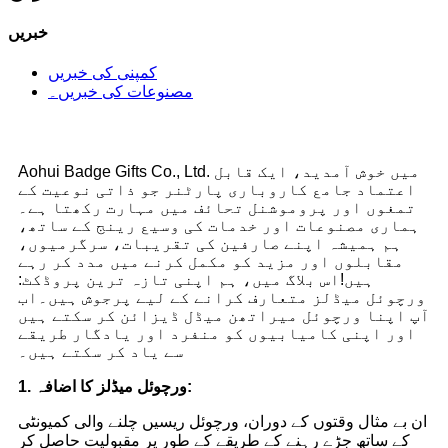
خبریں
کمپنی کی خبریں
مصنوعات کی خبریں۔
Aohui Badge Gifts Co., Ltd. میں خوش آمدید، ایک قابل
اعتماد جامع کاروباری پارٹنر جو ذاتی نوعیت کے
تمغوں اور پروموشنل تحائف میں مہارت رکھتا ہے۔
ہماری مصنوعات اور خدمات کی وسیع رینج کے ساتھ،
ہم ہمیشہ اپنے صارفین کی تقریبات، سرگرمیوں،
مقابلوں اور مزید کو مکمل کرنے میں مدد کر رہے
ہیں!اس بلاگ میں، ہم اپنی تازہ ترین پروڈکٹ:
ورچوئل میڈلز متعارف کرانے کے لیے پرجوش ہیں۔اب
آپ اپنا ورچوئل میراتھن میڈل ڈیزائن کر سکتے ہیں
اور اپنی کامیابیوں کو منفرد اور یادگار طریقے
سے یاد کر سکتے ہیں۔
1. ورچوئل میڈلز کا اضافہ:
ان بے مثال وقتوں کے دوران، ورچوئل ریسیں چلنے والی کمیونٹی
کے ساتھ جڑے رہنے کے طریقے کے طور پر مقبولیت حاصل کر