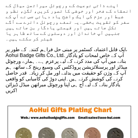
اپنے ذاتی نوعیت کے ورچوئل میراتھن میڈل کے
انعقاد کے فخر اور خوشی کا تصور کریں، لگن، نظم و
ضبط اور عزم کی ایک واضح یاد دہانی جس نے آپ کے
سفر کو تقویت بخشی۔یہ تمغے ورچوئل دائرے سے آگے
نکل جاتے ہیں اور قیمتی یادگار بن جاتے ہیں
جنہیں آپ خاندان اور دوستوں کے ساتھ ظاہر یا
شیئر کر سکتے ہیں۔
ایک قابل اعتماد، کسٹمر پر مبنی حل فراہم کنندہ کے طور پر،
Aohui Badge Gifts Co., Ltd. آپ کے خاص لمحات کو یادگار
بنانے میں آپ کی مدد کرنے کے لیے پرعزم ہے۔ہمارے ورچوئل
میڈلز اور پرسنلائزیشن پروڈکٹس کی وسیع رینج کے ساتھ، ہم
آپ کے وژن کو حقیقت میں بدلنے اور مل کر زیادہ قدر حاصل
کرنے کی کوشش کرتے ہیں۔اپنی دوڑ کی کامیابی کو واقعی
یادگار بنانے کے لیے آج ہی اپنا ورچوئل میراتھن میڈل ڈیزائن
کریں!