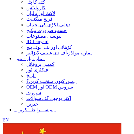
کتے کا پٹہ
کار پلیٹس
لاکٹ اور بالیاں
فریج میگنےٹ
دھاتی لکڑی کی تختیاں
حسب ضرورت پیکیج
پیویسی مصنوعات
ID Lanyard
کڑھائی اور بنے ہوئے پیچ
ہمارے مولڈز-آف دی شیلف ڈیزائنز
ہمارے بارے میں
کمپنی پروفائل
فیکٹری ٹور
تاریخ
ہمیں کیوں منتخب کریں؟
OEM اور ODM سروس
سپورٹ
اکثر پوچھے گئے سوالات
خبریں
ہم سے رابطہ کریں۔
EN