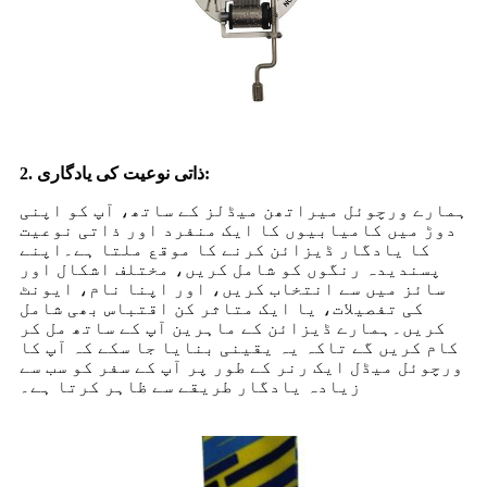
2. ذاتی نوعیت کی یادگاری:
ہمارے ورچوئل میراتھن میڈلز کے ساتھ، آپ کو اپنی
دوڑ میں کامیابیوں کا ایک منفرد اور ذاتی نوعیت
کا یادگار ڈیزائن کرنے کا موقع ملتا ہے۔اپنے
پسندیدہ رنگوں کو شامل کریں، مختلف اشکال اور
سائز میں سے انتخاب کریں، اور اپنا نام، ایونٹ
کی تفصیلات، یا ایک متاثر کن اقتباس بھی شامل
کریں۔ہمارے ڈیزائن کے ماہرین آپ کے ساتھ مل کر
کام کریں گے تاکہ یہ یقینی بنایا جا سکے کہ آپ کا
ورچوئل میڈل ایک رنر کے طور پر آپ کے سفر کو سب سے
زیادہ یادگار طریقے سے ظاہر کرتا ہے۔